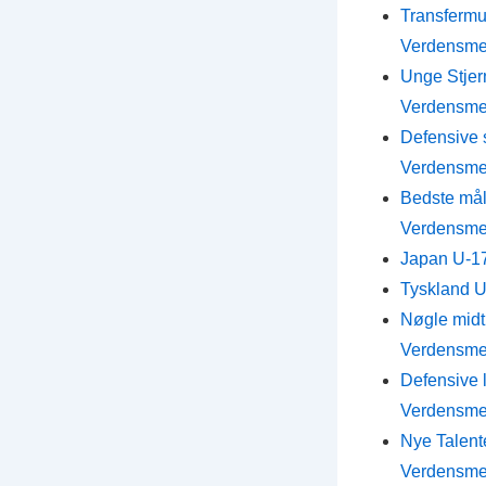
Transfermul
Verdensme
Unge Stjern
Verdensme
Defensive s
Verdensme
Bedste mål
Verdensme
Japan U-17
Tyskland U-
Nøgle midtb
Verdensme
Defensive l
Verdensme
Nye Talente
Verdensme