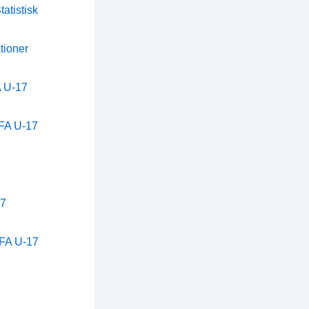
atistisk
tioner
A U-17
IFA U-17
17
IFA U-17