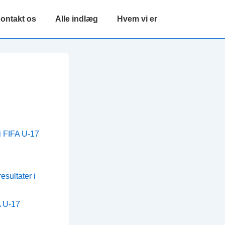
ontakt os
Alle indlæg
Hvem vi er
 i FIFA U-17
sultater i
A U-17