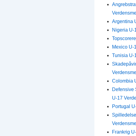
Angrebstra
Verdensme
Argentina 
Nigeria U-
Topscorere
Mexico U-17
Tunisia U-
Skadepåvirk
Verdensme
Colombia U-
Defensive S
U-17 Verd
Portugal U
Spilledelse
Verdensme
Frankrig U-