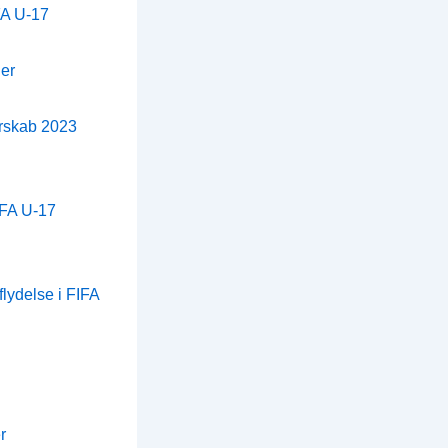
FA U-17
ger
erskab 2023
IFA U-17
flydelse i FIFA
r