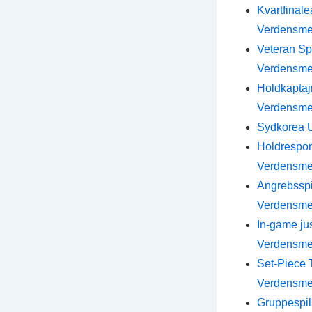
Kvartfinale
Verdensme
Veteran Spi
Verdensme
Holdkaptaj
Verdensme
Sydkorea U-
Holdrespons
Verdensme
Angrebsspi
Verdensme
In-game jus
Verdensme
Set-Piece T
Verdensme
Gruppespil