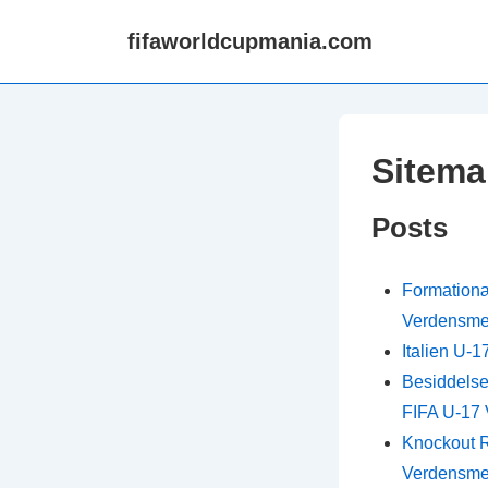
↓
fifaworldcupmania.com
Skip
to
Main
Content
Sitema
Posts
Formationæn
Verdensme
Italien U-1
Besiddelse
FIFA U-17
Knockout R
Verdensme