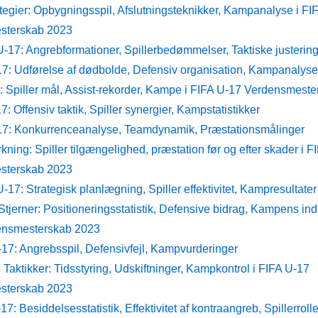
tegier: Opbygningsspil, Afslutningsteknikker, Kampanalyse i FI
sterskab 2023
U-17: Angrebformationer, Spillerbedømmelser, Taktiske justerin
17: Udførelse af dødbolde, Defensiv organisation, Kampanalyse
: Spiller mål, Assist-rekorder, Kampe i FIFA U-17 Verdensmest
: Offensiv taktik, Spiller synergier, Kampstatistikker
17: Konkurrenceanalyse, Teamdynamik, Præstationsmålinger
ning: Spiller tilgængelighed, præstation før og efter skader i F
sterskab 2023
17: Strategisk planlægning, Spiller effektivitet, Kampresultater
tjerner: Positioneringsstatistik, Defensive bidrag, Kampens ind
ensmesterskab 2023
-17: Angrebsspil, Defensivfejl, Kampvurderinger
 Taktikker: Tidsstyring, Udskiftninger, Kampkontrol i FIFA U-17
sterskab 2023
17: Besiddelsesstatistik, Effektivitet af kontraangreb, Spillerrolle