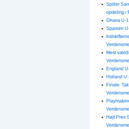
Spiller Sa
opdeling i
Ghana U-17
Spanien U-
Indskiftern
Verdensme
Mest værdif
Verdensme
England U-
Holland U-1
Finale: Tak
Verdensme
Playmakere:
Verdensme
Højt Pres S
Verdensme